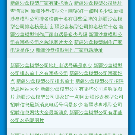
新疆沙盘模型厂家有哪些地方
新疆沙盘模型公司地址
查询官网
新疆沙盘模型公司哪家好一点啊多少钱
新疆
沙盘模型公司排名榜前十名有哪些品牌的
新疆沙盘模
型公司排名榜最新
新疆沙盘模型公司排名榜前十名
新
疆沙盘模型制作厂家电话是多少号码
新疆沙盘模型公
司有哪些公司名称呢图片大全
新疆沙盘模型制作厂家
电话是多少
新疆沙盘模型制作厂家电话地址
新疆沙盘模型公司地址电话号码是多少
新疆沙盘模型
公司排名前十名有哪些公司
新疆沙盘模型公司哪家好
点
新疆沙盘模型公司排名前十
新疆沙盘模型公司招聘
信息网站大全
新疆沙盘模型公司有哪些公司名称呢图
片
新疆沙盘模型公司哪家好一点啊
新疆沙盘模型公司
招聘信息最新消息电话号码是多少
新疆沙盘模型公司
招聘信息网站大全最新消息
新疆沙盘模型公司有哪些
公司名称呢图片