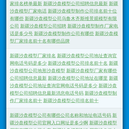
家排名榜单最新
新疆沙盘模型公司招聘信息最新
新疆
沙盘模型厂家电话
新疆沙盘模型制作公司排名前十位
有哪些
新疆沙盘模型公司乌鲁木齐斯维景观模型有限
公司
新疆沙盘模型公司招聘
新疆沙盘模型制作厂家电
话是多少号
新疆沙盘模型制作公司有哪些
新疆沙盘模
型厂家排名前十名有哪些品牌
新疆沙盘模型厂家排名
新疆沙盘模型公司地址查询官
网电话号码是多少
新疆沙盘模型公司排名前十名
新疆
沙盘模型公司地形沙盘模型
新疆沙盘模型厂家有哪些
公司招聘信息最新
新疆沙盘模型公司地址在哪里
新疆
沙盘模型公司地址查询官网电话号码是多少
新疆沙盘
模型公司招聘信息最新消息电话号码
新疆沙盘模型制
作厂家排名前十
新疆沙盘模型公司排名前十
新疆沙盘模型公司有哪些公司名称和地址电话号码
新
疆沙盘模型公司官网入口网址是多少啊
新疆沙盘模型