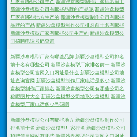
厂家有哪些公司生产
新疆沙盘模型制作厂家排名前十
新疆沙盘模型公司有哪些品牌的产品呢
新疆沙盘模型
厂家有哪些地方生产的
新疆沙盘模型制作公司有哪些
品牌的产品
新疆沙盘模型制作公司排名前十名有哪些
新疆沙盘模型厂家有哪些公司生产的
新疆沙盘模型公
司招聘电话号码查询
新疆沙盘模型厂家有哪些品牌
新疆沙盘模型公司排名
前十名有哪些公司
新疆沙盘模型厂家排名前十
新疆沙
盘模型公司官网入口网址是什么
新疆沙盘模型公司地
址查询官网
新疆沙盘模型制作厂家电话是多少
新疆沙
盘模型制作厂家排名
新疆沙盘模型公司有哪些公司名
称呢图片大全
新疆沙盘模型公司地形沙盘模型
新疆沙
盘模型厂家电话多少号码啊
新疆沙盘模型公司有哪些地方
新疆沙盘模型制作公司
排名前十名
新疆沙盘模型厂家排名
新疆沙盘模型公司
招聘信息网站有哪些
新疆沙盘模型公司官网入口网址