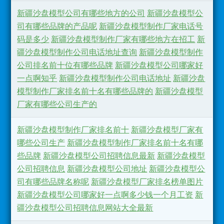
新疆沙盘模型公司有哪些地方的公司
新疆沙盘模型公
司有哪些品牌的产品呢
新疆沙盘模型制作厂家电话号
码是多少
新疆沙盘模型制作厂家有哪些地方在招工
新
疆沙盘模型制作公司电话地址查询
新疆沙盘模型制作
公司排名前十位有哪些品牌
新疆沙盘模型公司哪家好
一点啊知乎
新疆沙盘模型制作公司电话地址
新疆沙盘
模型制作厂家排名前十名有哪些品牌的
新疆沙盘模型
厂家有哪些公司生产的
新疆沙盘模型制作厂家排名前十
新疆沙盘模型厂家有
哪些公司生产
新疆沙盘模型制作厂家排名前十名有哪
些品牌
新疆沙盘模型公司招聘信息最新
新疆沙盘模型
公司招聘信息
新疆沙盘模型公司地址
新疆沙盘模型公
司有哪些品牌名称呢
新疆沙盘模型厂家排名榜单图片
新疆沙盘模型公司哪家好一点啊多少钱一个月工资
新
疆沙盘模型公司招聘信息网站大全最新