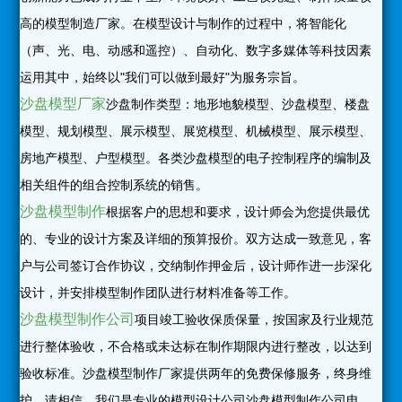
高的模型制造厂家。在模型设计与制作的过程中，将智能化
（声、光、电、动感和遥控）、自动化、数字多媒体等科技因素
运用其中，始终以"我们可以做到最好"为服务宗旨。
沙盘模型厂家
沙盘制作类型：地形地貌模型、沙盘模型、楼盘
模型、规划模型、展示模型、展览模型、机械模型、展示模型、
房地产模型、户型模型。各类沙盘模型的电子控制程序的编制及
相关组件的组合控制系统的销售。
沙盘模型制作
根据客户的思想和要求，设计师会为您提供最优
的、专业的设计方案及详细的预算报价。双方达成一致意见，客
户与公司签订合作协议，交纳制作押金后，设计师作进一步深化
设计，并安排模型制作团队进行材料准备等工作。
沙盘模型制作公司
项目竣工验收保质保量，按国家及行业规范
进行整体验收，不合格或未达标在制作期限内进行整改，以达到
验收标准。沙盘模型制作厂家提供两年的免费保修服务，终身维
护。请相信，我们是专业的模型设计公司沙盘模型制作公司电