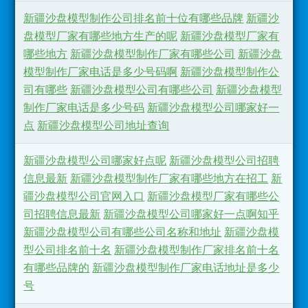
新疆沙盘模型制作公司排名前十位有哪些品牌
新疆沙
盘模型厂家有哪些地方生产的呢
新疆沙盘模型厂家有
哪些地方
新疆沙盘模型制作厂家有哪些公司
新疆沙盘
模型制作厂家电话是多少号码啊
新疆沙盘模型制作公
司有哪些
新疆沙盘模型公司有哪些公司
新疆沙盘模型
制作厂家电话是多少号码
新疆沙盘模型公司哪家好一
点
新疆沙盘模型公司地址查询
新疆沙盘模型公司哪家好点呢
新疆沙盘模型公司招聘
信息最新
新疆沙盘模型制作厂家有哪些地方在招工
新
疆沙盘模型公司官网入口
新疆沙盘模型厂家有哪些公
司招聘信息最新
新疆沙盘模型公司哪家好一点啊知乎
新疆沙盘模型公司有哪些公司名称和地址
新疆沙盘模
型公司排名前十名
新疆沙盘模型制作厂家排名前十名
有哪些品牌的
新疆沙盘模型制作厂家电话地址是多少
号