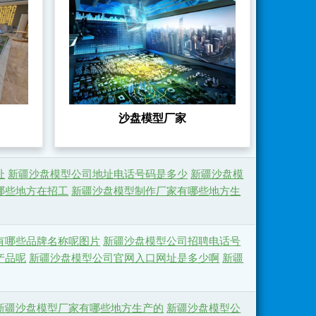
沙盘模型厂家
址
新疆沙盘模型公司地址电话号码是多少
新疆沙盘模
哪些地方在招工
新疆沙盘模型制作厂家有哪些地方生
有哪些品牌名称呢图片
新疆沙盘模型公司招聘电话号
产品呢
新疆沙盘模型公司官网入口网址是多少啊
新疆
新疆沙盘模型厂家有哪些地方生产的
新疆沙盘模型公