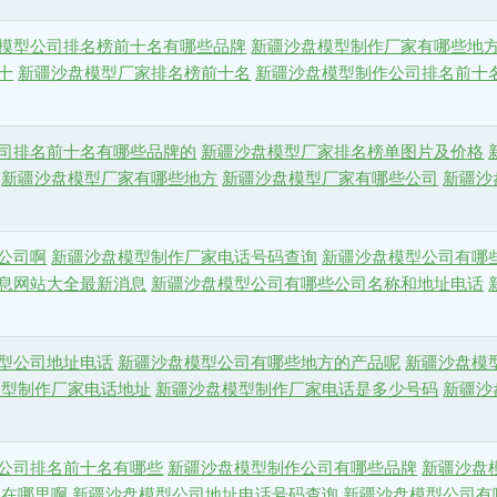
模型公司排名榜前十名有哪些品牌
新疆沙盘模型制作厂家有哪些地
十
新疆沙盘模型厂家排名榜前十名
新疆沙盘模型制作公司排名前十
司排名前十名有哪些品牌的
新疆沙盘模型厂家排名榜单图片及价格
新疆沙盘模型厂家有哪些地方
新疆沙盘模型厂家有哪些公司
新疆沙
公司啊
新疆沙盘模型制作厂家电话号码查询
新疆沙盘模型公司有哪
息网站大全最新消息
新疆沙盘模型公司有哪些公司名称和地址电话
型公司地址电话
新疆沙盘模型公司有哪些地方的产品呢
新疆沙盘模
模型制作厂家电话地址
新疆沙盘模型制作厂家电话是多少号码
新疆沙
公司排名前十名有哪些
新疆沙盘模型制作公司有哪些品牌
新疆沙盘
址在哪里啊
新疆沙盘模型公司地址电话号码查询
新疆沙盘模型公司有