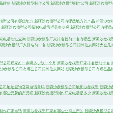
品牌的
新疆沙盘模型制作公司
新疆沙盘模型制作公司
新疆沙盘模型
模型公司有哪些地方
新疆沙盘模型公司有哪些地方的产品
新疆沙盘
十
新疆沙盘模型公司招聘电话号码是多少啊
新疆沙盘模型公司有哪些
家电话地址查询
新疆沙盘模型厂家排名榜前十名有哪些
新疆沙盘模
新疆沙盘模型厂家排名前十名
新疆沙盘模型公司招聘信息网站大全最
型公司哪家好一点啊多少钱一个月
新疆沙盘模型厂家排名榜前十名
疆沙盘模型公司有哪些公司招聘信息网站
新疆沙盘模型公司有哪些品
公司地址查询官网电话号码
新疆沙盘模型公司地形沙盘模型
新疆沙
有哪些品牌的产品呢
新疆沙盘模型制作厂家电话是多少
新疆沙盘模
制作厂家电话
新疆沙盘模型厂家有哪些公司生产的
新疆沙盘模型公