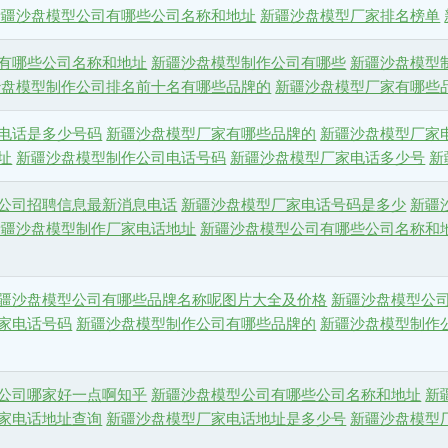
新疆沙盘模型公司有哪些公司名称和地址
新疆沙盘模型厂家排名榜单
有哪些公司名称和地址
新疆沙盘模型制作公司有哪些
新疆沙盘模型
沙盘模型制作公司排名前十名有哪些品牌的
新疆沙盘模型厂家有哪些
电话是多少号码
新疆沙盘模型厂家有哪些品牌的
新疆沙盘模型厂家
址
新疆沙盘模型制作公司电话号码
新疆沙盘模型厂家电话多少号
新
公司招聘信息最新消息电话
新疆沙盘模型厂家电话号码是多少
新疆
新疆沙盘模型制作厂家电话地址
新疆沙盘模型公司有哪些公司名称和
疆沙盘模型公司有哪些品牌名称呢图片大全及价格
新疆沙盘模型公
家电话号码
新疆沙盘模型制作公司有哪些品牌的
新疆沙盘模型制作
公司哪家好一点啊知乎
新疆沙盘模型公司有哪些公司名称和地址
新
家电话地址查询
新疆沙盘模型厂家电话地址是多少号
新疆沙盘模型