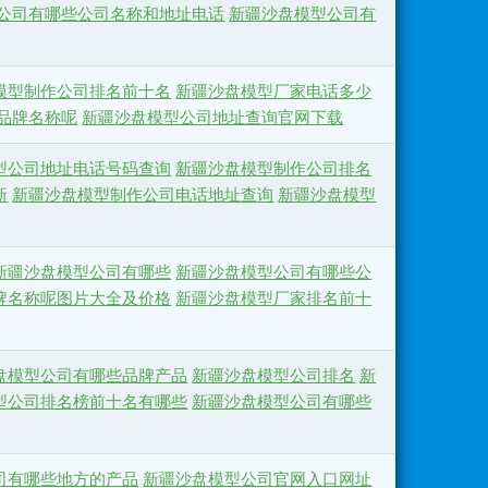
公司有哪些公司名称和地址电话
新疆沙盘模型公司有
模型制作公司排名前十名
新疆沙盘模型厂家电话多少
品牌名称呢
新疆沙盘模型公司地址查询官网下载
型公司地址电话号码查询
新疆沙盘模型制作公司排名
新
新疆沙盘模型制作公司电话地址查询
新疆沙盘模型
新疆沙盘模型公司有哪些
新疆沙盘模型公司有哪些公
牌名称呢图片大全及价格
新疆沙盘模型厂家排名前十
盘模型公司有哪些品牌产品
新疆沙盘模型公司排名
新
型公司排名榜前十名有哪些
新疆沙盘模型公司有哪些
司有哪些地方的产品
新疆沙盘模型公司官网入口网址