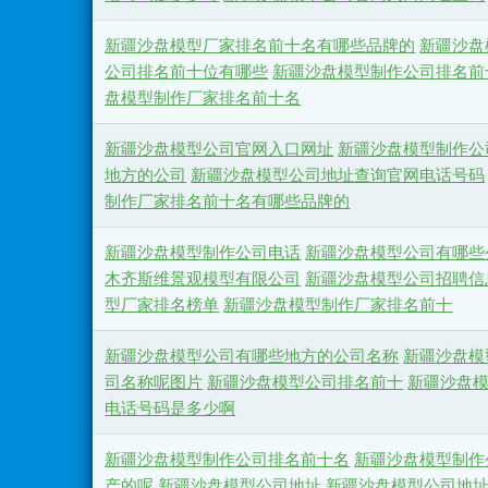
新疆沙盘模型厂家排名前十名有哪些品牌的
新疆沙盘
公司排名前十位有哪些
新疆沙盘模型制作公司排名前
盘模型制作厂家排名前十名
新疆沙盘模型公司官网入口网址
新疆沙盘模型制作公
地方的公司
新疆沙盘模型公司地址查询官网电话号码
制作厂家排名前十名有哪些品牌的
新疆沙盘模型制作公司电话
新疆沙盘模型公司有哪些
木齐斯维景观模型有限公司
新疆沙盘模型公司招聘信
型厂家排名榜单
新疆沙盘模型制作厂家排名前十
新疆沙盘模型公司有哪些地方的公司名称
新疆沙盘模
司名称呢图片
新疆沙盘模型公司排名前十
新疆沙盘
电话号码是多少啊
新疆沙盘模型制作公司排名前十名
新疆沙盘模型制作
产的呢
新疆沙盘模型公司地址
新疆沙盘模型公司地