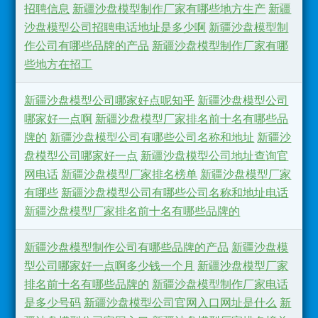
招聘信息
新疆沙盘模型制作厂家有哪些地方生产
新疆
沙盘模型公司招聘电话地址是多少啊
新疆沙盘模型制
作公司有哪些品牌的产品
新疆沙盘模型制作厂家有哪
些地方在招工
新疆沙盘模型公司哪家好点呢知乎
新疆沙盘模型公司
哪家好一点啊
新疆沙盘模型厂家排名前十名有哪些品
牌的
新疆沙盘模型公司有哪些公司名称和地址
新疆沙
盘模型公司哪家好一点
新疆沙盘模型公司地址查询官
网电话
新疆沙盘模型厂家排名榜单
新疆沙盘模型厂家
有哪些
新疆沙盘模型公司有哪些公司名称和地址电话
新疆沙盘模型厂家排名前十名有哪些品牌的
新疆沙盘模型制作公司有哪些品牌的产品
新疆沙盘模
型公司哪家好一点啊多少钱一个月
新疆沙盘模型厂家
排名前十名有哪些品牌的
新疆沙盘模型制作厂家电话
是多少号码
新疆沙盘模型公司官网入口网址是什么
新