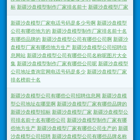
标
新疆沙盘模型制作厂家排名前十
新疆沙盘模型厂家
新疆沙盘模型厂家电话号码是多少号啊
新疆沙盘模型
公司有哪些地方的
新疆沙盘模型制作厂家排名前十名
有哪些品牌的
新疆沙盘模型公司有哪些公司啊
新疆沙
盘模型厂家有哪些地方生产
新疆沙盘模型公司招聘信
息网站
新疆沙盘模型公司有哪些公司名称呢图片大全
集
新疆沙盘模型制作厂家有哪些公司呢
新疆沙盘模型
公司地址查询官网电话号码是多少
新疆沙盘模型厂家
排名榜前十名
新疆沙盘模型公司有哪些公司招聘信息网
新疆沙盘模
型公司地址在哪里啊
新疆沙盘模型厂家有哪些品牌的
新疆沙盘模型招标
新疆沙盘模型厂家
新疆沙盘模型公
司排名前十名有哪些公司
新疆沙盘模型制作厂家有哪
些地方生产
新疆沙盘模型厂家有哪些公司生产的
新疆
沙盘模型公司招聘
新疆沙盘模型公司有哪些品牌名称