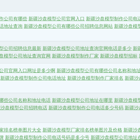
作公司有哪些
新疆沙盘模型公司官网入口
新疆沙盘模型制作公司电
话地址查询
新疆沙盘模型公司有哪些公司招聘信息网站
新疆沙盘模
型公司招聘信息最新
新疆沙盘模型公司地址查询官网电话是多少
新
盘模型公司地址查询官网
新疆沙盘模型制作厂家
新疆沙盘模型招标
公司官网入口网址是多少啊
新疆沙盘模型公司有哪些公司名称和地
新疆沙盘模型制作公司电话地址
新疆沙盘模型制作厂家排名
新疆沙
哪些公司名称和地址电话
新疆沙盘模型公司地址在哪里
新疆沙盘模
疆沙盘模型公司招聘电话
新疆沙盘模型制作公司电话多少号码
新疆沙
家排名榜单图片大全
新疆沙盘模型厂家排名榜单图片及价格
新疆沙
牌
新疆沙盘模型制作公司电话号码是多少号
新疆沙盘模型公司地址