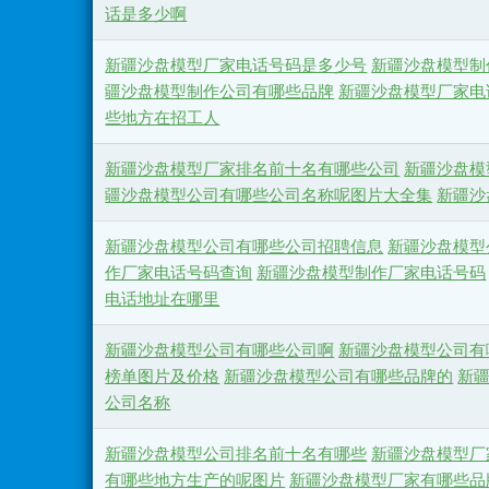
话是多少啊
新疆沙盘模型厂家电话号码是多少号
新疆沙盘模型制
疆沙盘模型制作公司有哪些品牌
新疆沙盘模型厂家电
些地方在招工人
新疆沙盘模型厂家排名前十名有哪些公司
新疆沙盘模
疆沙盘模型公司有哪些公司名称呢图片大全集
新疆沙
新疆沙盘模型公司有哪些公司招聘信息
新疆沙盘模型
作厂家电话号码查询
新疆沙盘模型制作厂家电话号码
电话地址在哪里
新疆沙盘模型公司有哪些公司啊
新疆沙盘模型公司有
榜单图片及价格
新疆沙盘模型公司有哪些品牌的
新
公司名称
新疆沙盘模型公司排名前十名有哪些
新疆沙盘模型厂
有哪些地方生产的呢图片
新疆沙盘模型厂家有哪些品