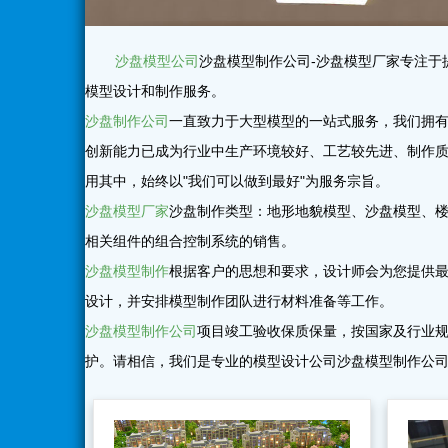
沙盘模型公司
沙盘模型制作公司-沙盘模型厂家专注
模型设计和制作服务。
沙盘制作公司
一直致力于大型模型的一站式服务，我们拥
创新能力已成为行业中生产环境较好、工艺较先进、制作
用其中，始终以"我们可以做到最好"为服务宗旨。
沙盘模型厂家
沙盘制作类型：地形地貌模型、沙盘模型、
相关组件的组合控制系统的销售。
沙盘模型制作
根据客户的思想和要求，设计师会为您提供
设计，并安排模型制作团队进行材料准备等工作。
沙盘模型制作公司
项目竣工验收保质保量，按国家及行业
护。请相信，我们是专业的模型设计公司沙盘模型制作公司