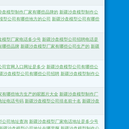
沙盘模型制作厂家有哪些品牌的
新疆沙盘模型制作公
模型公司有哪些地方的公司
新疆沙盘模型公司有哪些
盘模型厂家电话多少号
新疆沙盘模型公司招聘电话是
有哪些品牌
新疆沙盘模型厂家有哪些公司生产的
新疆
公司官网入口网址是多少
新疆沙盘模型公司有哪些公
疆沙盘模型公司有哪些公司招聘
新疆沙盘模型制作公
家有哪些地方生产的呢图片大全
新疆沙盘模型制作厂
地址电话号码
新疆沙盘模型公司排名前十名
新疆沙盘
型公司地址查询
新疆沙盘模型厂家电话地址是多少号
新疆沙盘模型公司地址在哪里啊
新疆沙盘模型制作公