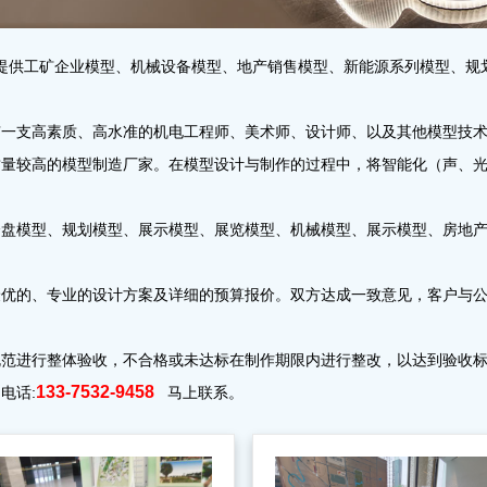
于提供工矿企业模型、机械设备模型、地产销售模型、新能源系列模型、规
有一支高素质、高水准的机电工程师、美术师、设计师、以及其他模型技
质量较高的模型制造厂家。在模型设计与制作的过程中，将智能化（声、
楼盘模型、规划模型、展示模型、展览模型、机械模型、展示模型、房地
最优的、专业的设计方案及详细的预算报价。双方达成一致意见，客户与
规范进行整体验收，不合格或未达标在制作期限内进行整改，以达到验收
133-7532-9458
电话:
马上联系。