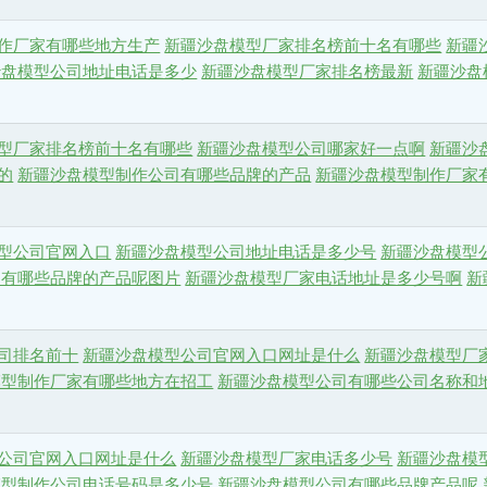
作厂家有哪些地方生产
新疆沙盘模型厂家排名榜前十名有哪些
新疆
沙盘模型公司地址电话是多少
新疆沙盘模型厂家排名榜最新
新疆沙盘
型厂家排名榜前十名有哪些
新疆沙盘模型公司哪家好一点啊
新疆沙
的
新疆沙盘模型制作公司有哪些品牌的产品
新疆沙盘模型制作厂家
型公司官网入口
新疆沙盘模型公司地址电话是多少号
新疆沙盘模型
司有哪些品牌的产品呢图片
新疆沙盘模型厂家电话地址是多少号啊
新
司排名前十
新疆沙盘模型公司官网入口网址是什么
新疆沙盘模型厂
模型制作厂家有哪些地方在招工
新疆沙盘模型公司有哪些公司名称和
公司官网入口网址是什么
新疆沙盘模型厂家电话多少号
新疆沙盘模
模型制作公司电话号码是多少号
新疆沙盘模型公司有哪些品牌产品呢