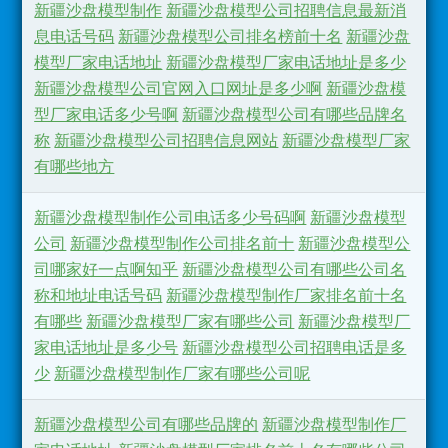
新疆沙盘模型制作
新疆沙盘模型公司招聘信息最新消
息电话号码
新疆沙盘模型公司排名榜前十名
新疆沙盘
模型厂家电话地址
新疆沙盘模型厂家电话地址是多少
新疆沙盘模型公司官网入口网址是多少啊
新疆沙盘模
型厂家电话多少号啊
新疆沙盘模型公司有哪些品牌名
称
新疆沙盘模型公司招聘信息网站
新疆沙盘模型厂家
有哪些地方
新疆沙盘模型制作公司电话多少号码啊
新疆沙盘模型
公司
新疆沙盘模型制作公司排名前十
新疆沙盘模型公
司哪家好一点啊知乎
新疆沙盘模型公司有哪些公司名
称和地址电话号码
新疆沙盘模型制作厂家排名前十名
有哪些
新疆沙盘模型厂家有哪些公司
新疆沙盘模型厂
家电话地址是多少号
新疆沙盘模型公司招聘电话是多
少
新疆沙盘模型制作厂家有哪些公司呢
新疆沙盘模型公司有哪些品牌的
新疆沙盘模型制作厂