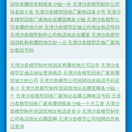
训班有哪些学校呢多少钱一年
天津沙盘模型制作公司
排名前十名
天津沙盘模型回收厂家电话多少号
天津沙
盘模型回收厂家地址在哪里啊多少钱
天津沙盘模型公
司有哪些地方的
天津沙盘模型定做公司地址电话号码
天津沙盘模型制作公司电话地址在哪里
天津沙盘模型
培训机构有哪些地方好一点
天津沙盘模型定做厂家地
址电话号码
天津沙盘模型制作培训班有哪些地方可以学
天津沙盘
模型定做店地址查询电话
天津沙盘模型回收厂家有哪
些地方的公司
天津沙盘模型公司招聘信息电话号码是
多少
天津沙盘模型制作培训班地址在哪里啊多少钱一
个
天津沙盘模型回收厂家地址在哪儿啊电话号码
天津
沙盘模型回收厂家有哪些呢多少钱一个月工资
天津沙
盘模型制作培训班地址电话是多少
天津沙盘模型制作
公司电话地址在哪里啊
天津沙盘模型公司招聘信息电
话查询