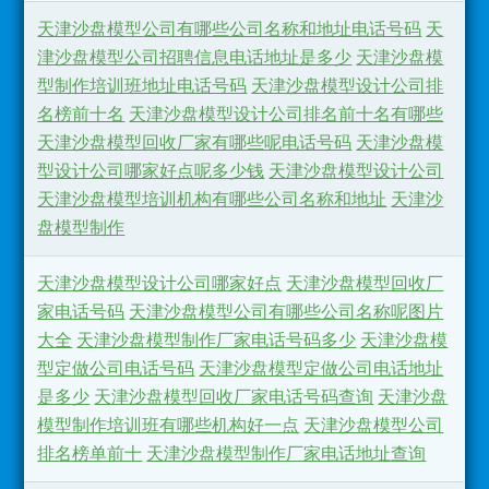
天津沙盘模型公司有哪些公司名称和地址电话号码
天
津沙盘模型公司招聘信息电话地址是多少
天津沙盘模
型制作培训班地址电话号码
天津沙盘模型设计公司排
名榜前十名
天津沙盘模型设计公司排名前十名有哪些
天津沙盘模型回收厂家有哪些呢电话号码
天津沙盘模
型设计公司哪家好点呢多少钱
天津沙盘模型设计公司
天津沙盘模型培训机构有哪些公司名称和地址
天津沙
盘模型制作
天津沙盘模型设计公司哪家好点
天津沙盘模型回收厂
家电话号码
天津沙盘模型公司有哪些公司名称呢图片
大全
天津沙盘模型制作厂家电话号码多少
天津沙盘模
型定做公司电话号码
天津沙盘模型定做公司电话地址
是多少
天津沙盘模型回收厂家电话号码查询
天津沙盘
模型制作培训班有哪些机构好一点
天津沙盘模型公司
排名榜单前十
天津沙盘模型制作厂家电话地址查询