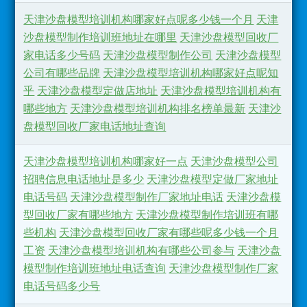
天津沙盘模型培训机构哪家好点呢多少钱一个月
天津
沙盘模型制作培训班地址在哪里
天津沙盘模型回收厂
家电话多少号码
天津沙盘模型制作公司
天津沙盘模型
公司有哪些品牌
天津沙盘模型培训机构哪家好点呢知
乎
天津沙盘模型定做店地址
天津沙盘模型培训机构有
哪些地方
天津沙盘模型培训机构排名榜单最新
天津沙
盘模型回收厂家电话地址查询
天津沙盘模型培训机构哪家好一点
天津沙盘模型公司
招聘信息电话地址是多少
天津沙盘模型定做厂家地址
电话号码
天津沙盘模型制作厂家地址电话
天津沙盘模
型回收厂家有哪些地方
天津沙盘模型制作培训班有哪
些机构
天津沙盘模型回收厂家有哪些呢多少钱一个月
工资
天津沙盘模型培训机构有哪些公司参与
天津沙盘
模型制作培训班地址电话查询
天津沙盘模型制作厂家
电话号码多少号