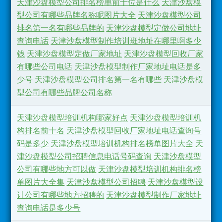
天津沙盘模型公司排名榜单前十位是什么
天津沙盘模
型公司有哪些品牌名称呢图片大全
天津沙盘模型公司
排名第一名有哪些品牌的
天津沙盘模型定做公司地址
查询电话
天津沙盘模型制作培训班地址在哪里啊多少
钱
天津沙盘模型定做厂家地址
天津沙盘模型回收厂家
有哪些公司电话
天津沙盘模型制作厂家地址电话是多
少号
天津沙盘模型公司排名第一名有哪些
天津沙盘模
型公司有哪些品牌公司名称
天津沙盘模型培训机构哪家好点
天津沙盘模型培训机
构排名前十名
天津沙盘模型回收厂家地址电话查询号
码是多少
天津沙盘模型培训机构排名榜单图片大全
天
津沙盘模型公司招聘信息电话号码查询
天津沙盘模型
公司有哪些地方可以做
天津沙盘模型培训机构排名榜
单图片大全集
天津沙盘模型公司招聘
天津沙盘模型设
计公司有哪些地方招聘的
天津沙盘模型制作厂家地址
查询电话是多少号