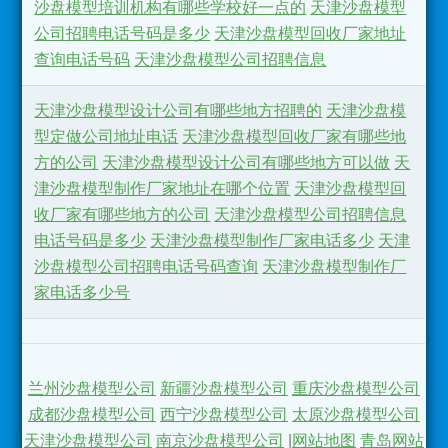
沙盘模型培训机构有哪些学校好一点的
天津沙盘模型
公司招聘电话号码是多少
天津沙盘模型回收厂家地址
查询电话号码
天津沙盘模型公司招聘信息
天津沙盘模型设计公司有哪些地方招聘的
天津沙盘模
型定做公司地址电话
天津沙盘模型回收厂家有哪些地
方的公司
天津沙盘模型设计公司有哪些地方可以做
天
津沙盘模型制作厂家地址在哪个位置
天津沙盘模型回
收厂家有哪些地方的公司
天津沙盘模型公司招聘信息
电话号码是多少
天津沙盘模型制作厂家电话多少
天津
沙盘模型公司招聘电话号码查询
天津沙盘模型制作厂
家电话多少号
兰州沙盘模型公司
新疆沙盘模型公司
重庆沙盘模型公司
成都沙盘模型公司
西宁沙盘模型公司
太原沙盘模型公司
天津沙盘模型公司
南京沙盘模型公司
|
网站地图
青岛网站