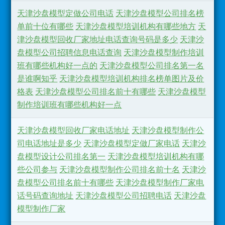
天津沙盘模型定做公司电话
天津沙盘模型公司排名榜
单前十位有哪些
天津沙盘模型培训机构有哪些地方
天
津沙盘模型回收厂家地址电话查询号码是多少
天津沙
盘模型公司招聘信息电话查询
天津沙盘模型制作培训
班有哪些机构好一点的
天津沙盘模型公司排名第一名
是谁啊知乎
天津沙盘模型培训机构排名榜单图片及价
格表
天津沙盘模型公司排名前十有哪些
天津沙盘模型
制作培训班有哪些机构好一点
天津沙盘模型回收厂家电话地址
天津沙盘模型制作公
司电话地址是多少
天津沙盘模型定做厂家电话
天津沙
盘模型设计公司排名第一
天津沙盘模型培训机构有哪
些公司参与
天津沙盘模型制作公司排名前十名
天津沙
盘模型公司排名前十有哪些
天津沙盘模型制作厂家电
话号码查询地址
天津沙盘模型公司招聘电话
天津沙盘
模型制作厂家