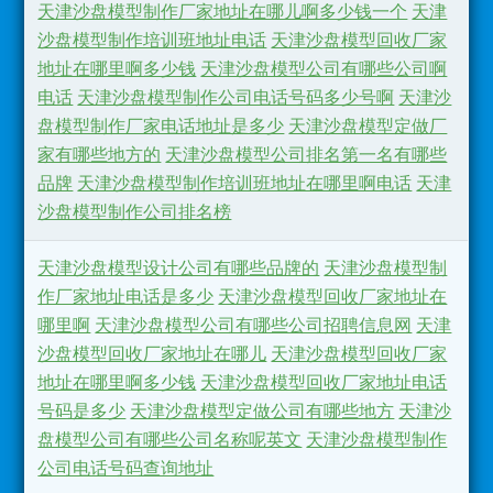
天津沙盘模型制作厂家地址在哪儿啊多少钱一个
天津
沙盘模型制作培训班地址电话
天津沙盘模型回收厂家
地址在哪里啊多少钱
天津沙盘模型公司有哪些公司啊
电话
天津沙盘模型制作公司电话号码多少号啊
天津沙
盘模型制作厂家电话地址是多少
天津沙盘模型定做厂
家有哪些地方的
天津沙盘模型公司排名第一名有哪些
品牌
天津沙盘模型制作培训班地址在哪里啊电话
天津
沙盘模型制作公司排名榜
天津沙盘模型设计公司有哪些品牌的
天津沙盘模型制
作厂家地址电话是多少
天津沙盘模型回收厂家地址在
哪里啊
天津沙盘模型公司有哪些公司招聘信息网
天津
沙盘模型回收厂家地址在哪儿
天津沙盘模型回收厂家
地址在哪里啊多少钱
天津沙盘模型回收厂家地址电话
号码是多少
天津沙盘模型定做公司有哪些地方
天津沙
盘模型公司有哪些公司名称呢英文
天津沙盘模型制作
公司电话号码查询地址