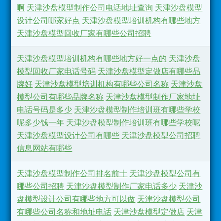
啊
天津沙盘模型制作公司电话地址查询
天津沙盘模型
设计公司哪家好点
天津沙盘模型培训机构有哪些地方
天津沙盘模型回收厂家有哪些公司招聘
天津沙盘模型培训机构有哪些地方好一点的
天津沙盘
模型回收厂家电话号码
天津沙盘模型定做店有哪些品
牌好
天津沙盘模型培训机构有哪些公司名称
天津沙盘
模型公司有哪些品牌名称
天津沙盘模型制作厂家地址
电话号码是多少
天津沙盘模型制作培训班有哪些学校
呢多少钱一年
天津沙盘模型制作培训班有哪些学校呢
天津沙盘模型设计公司有哪些
天津沙盘模型公司招聘
信息网站有哪些
天津沙盘模型制作公司排名前十
天津沙盘模型公司有
哪些公司招聘
天津沙盘模型制作厂家电话多少
天津沙
盘模型设计公司有哪些地方可以做
天津沙盘模型公司
有哪些公司名称和地址电话
天津沙盘模型定做店
天津