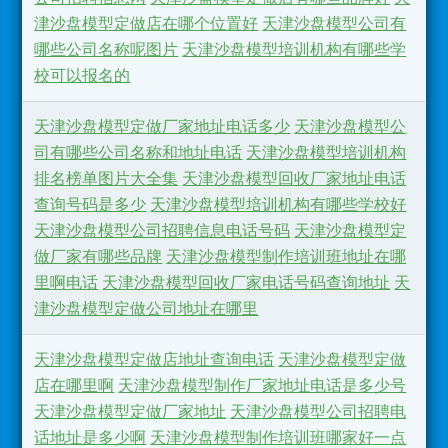
津沙盘模型定做店在哪个位置好
天津沙盘模型公司有
哪些公司名称呢图片
天津沙盘模型培训机构有哪些学
校可以报名的
天津沙盘模型定做厂家地址电话多少
天津沙盘模型公
司有哪些公司名称和地址电话
天津沙盘模型培训机构
排名榜单图片大全集
天津沙盘模型回收厂家地址电话
查询号码是多少
天津沙盘模型培训机构有哪些学校好
天津沙盘模型公司招聘信息电话号码
天津沙盘模型定
做厂家有哪些品牌
天津沙盘模型制作培训班地址在哪
里啊电话
天津沙盘模型回收厂家电话号码查询地址
天
津沙盘模型定做公司地址在哪里
天津沙盘模型定做店地址查询电话
天津沙盘模型定做
店在哪里啊
天津沙盘模型制作厂家地址电话是多少号
天津沙盘模型定做厂家地址
天津沙盘模型公司招聘电
话地址是多少啊
天津沙盘模型制作培训班哪家好一点