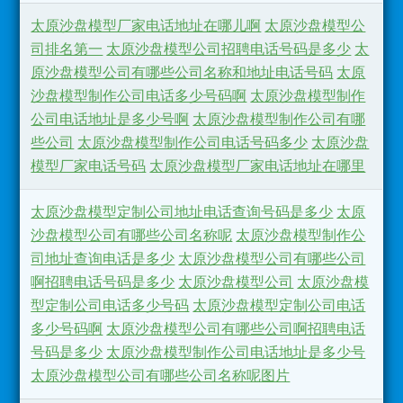
太原沙盘模型厂家电话地址在哪儿啊
太原沙盘模型公
司排名第一
太原沙盘模型公司招聘电话号码是多少
太
原沙盘模型公司有哪些公司名称和地址电话号码
太原
沙盘模型制作公司电话多少号码啊
太原沙盘模型制作
公司电话地址是多少号啊
太原沙盘模型制作公司有哪
些公司
太原沙盘模型制作公司电话号码多少
太原沙盘
模型厂家电话号码
太原沙盘模型厂家电话地址在哪里
太原沙盘模型定制公司地址电话查询号码是多少
太原
沙盘模型公司有哪些公司名称呢
太原沙盘模型制作公
司地址查询电话是多少
太原沙盘模型公司有哪些公司
啊招聘电话号码是多少
太原沙盘模型公司
太原沙盘模
型定制公司电话多少号码
太原沙盘模型定制公司电话
多少号码啊
太原沙盘模型公司有哪些公司啊招聘电话
号码是多少
太原沙盘模型制作公司电话地址是多少号
太原沙盘模型公司有哪些公司名称呢图片