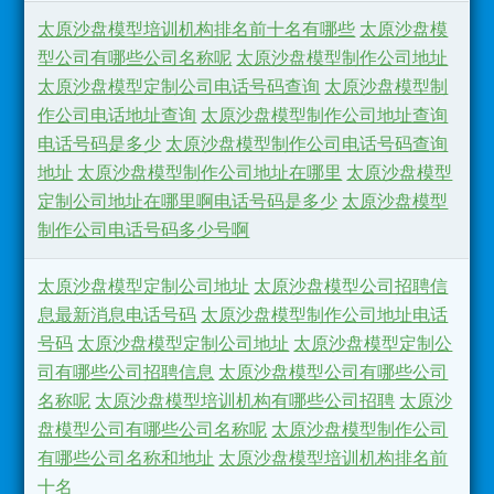
太原沙盘模型培训机构排名前十名有哪些
太原沙盘模
型公司有哪些公司名称呢
太原沙盘模型制作公司地址
太原沙盘模型定制公司电话号码查询
太原沙盘模型制
作公司电话地址查询
太原沙盘模型制作公司地址查询
电话号码是多少
太原沙盘模型制作公司电话号码查询
地址
太原沙盘模型制作公司地址在哪里
太原沙盘模型
定制公司地址在哪里啊电话号码是多少
太原沙盘模型
制作公司电话号码多少号啊
太原沙盘模型定制公司地址
太原沙盘模型公司招聘信
息最新消息电话号码
太原沙盘模型制作公司地址电话
号码
太原沙盘模型定制公司地址
太原沙盘模型定制公
司有哪些公司招聘信息
太原沙盘模型公司有哪些公司
名称呢
太原沙盘模型培训机构有哪些公司招聘
太原沙
盘模型公司有哪些公司名称呢
太原沙盘模型制作公司
有哪些公司名称和地址
太原沙盘模型培训机构排名前
十名