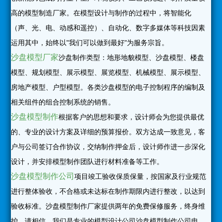
高的模型制造厂家。在模型设计与制作的过程中，将智能化
（声、光、电、动感和遥控）、自动化、数字多媒体等科技因素
运用其中，始终以"我们可以做到最好"为服务宗旨。
沙盘模型厂家
沙盘制作类型：地形地貌模型、沙盘模型、楼盘
模型、规划模型、展示模型、展览模型、机械模型、展示模型、
房地产模型、户型模型。各类沙盘模型的电子控制程序的编制及
相关组件的组合控制系统的销售。
沙盘模型制作
根据客户的思想和要求，设计师会为您提供最优
的、专业的设计方案及详细的预算报价。双方达成一致意见，客
户与公司签订合作协议，交纳制作押金后，设计师作进一步深化
设计，并安排模型制作团队进行材料准备等工作。
沙盘模型制作公司
项目竣工验收保质保量，按国家及行业规范
进行整体验收，不合格或未达标在制作期限内进行整改，以达到
验收标准。沙盘模型制作厂家提供两年的免费保修服务，终身维
护。请相信，我们是专业的模型设计公司沙盘模型制作公司电