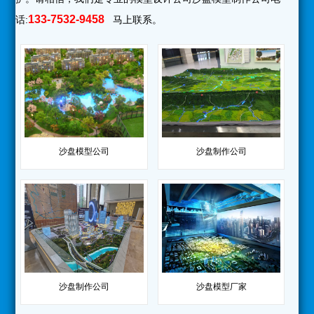
133-7532-9458
话:
马上联系。
沙盘模型公司
沙盘制作公司
沙盘制作公司
沙盘模型厂家