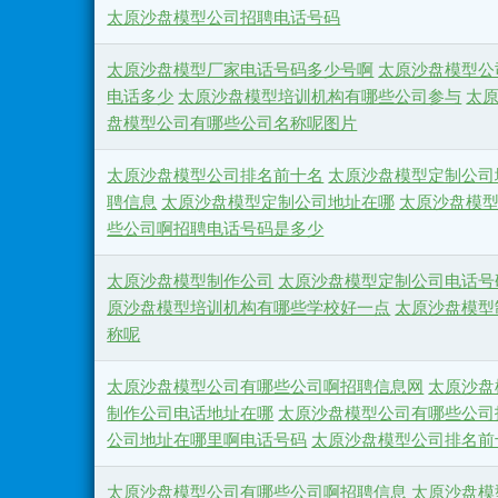
太原沙盘模型公司招聘电话号码
太原沙盘模型厂家电话号码多少号啊
太原沙盘模型公
电话多少
太原沙盘模型培训机构有哪些公司参与
太
盘模型公司有哪些公司名称呢图片
太原沙盘模型公司排名前十名
太原沙盘模型定制公司
聘信息
太原沙盘模型定制公司地址在哪
太原沙盘模
些公司啊招聘电话号码是多少
太原沙盘模型制作公司
太原沙盘模型定制公司电话号
原沙盘模型培训机构有哪些学校好一点
太原沙盘模型
称呢
太原沙盘模型公司有哪些公司啊招聘信息网
太原沙盘
制作公司电话地址在哪
太原沙盘模型公司有哪些公司
公司地址在哪里啊电话号码
太原沙盘模型公司排名前
太原沙盘模型公司有哪些公司啊招聘信息
太原沙盘模