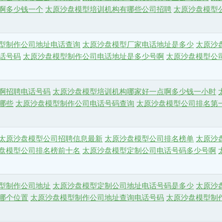
啊多少钱一个
太原沙盘模型培训机构有哪些公司招聘
太原沙盘模型
型制作公司地址电话查询
太原沙盘模型厂家电话地址是多少
太原沙
话号码
太原沙盘模型制作公司电话地址是多少号啊
太原沙盘模型公
啊招聘电话号码
太原沙盘模型培训机构哪家好一点啊多少钱一小时
哪些
太原沙盘模型制作公司电话号码查询
太原沙盘模型公司排名第
太原沙盘模型公司招聘信息最新
太原沙盘模型公司排名榜单
太原沙
盘模型公司排名榜前十名
太原沙盘模型定制公司电话号码多少号啊
型制作公司地址
太原沙盘模型定制公司地址电话号码是多少
太原沙
哪个位置
太原沙盘模型制作公司地址查询电话号码
太原沙盘模型制