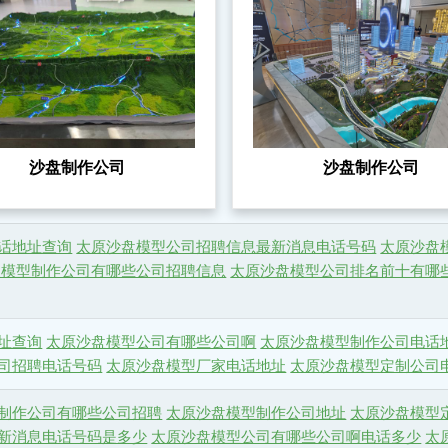
沙盘制作公司
沙盘制作公司
话地址查询
太原沙盘模型公司招聘信息最新消息电话号码
太原沙盘
盘模型制作公司有哪些公司招聘信息
太原沙盘模型公司排名前十有哪
址查询
太原沙盘模型公司有哪些公司啊
太原沙盘模型制作公司电话
司招聘电话号码
太原沙盘模型厂家电话地址
太原沙盘模型定制公司
制作公司有哪些公司招聘
太原沙盘模型制作公司地址
太原沙盘模型
新消息电话号码是多少
太原沙盘模型公司有哪些公司啊电话多少
太