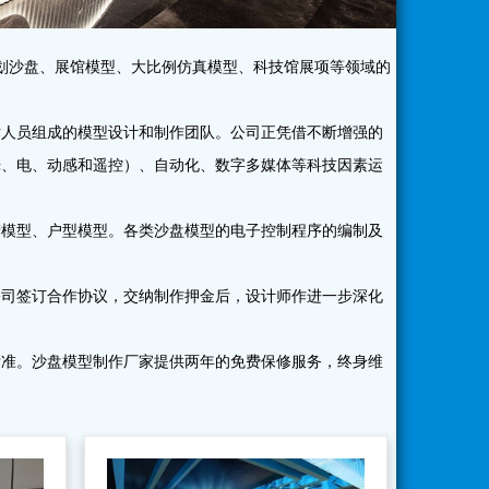
划沙盘、展馆模型、大比例仿真模型、科技馆展项等领域的
术人员组成的模型设计和制作团队。公司正凭借不断增强的
光、电、动感和遥控）、自动化、数字多媒体等科技因素运
产模型、户型模型。各类沙盘模型的电子控制程序的编制及
公司签订合作协议，交纳制作押金后，设计师作进一步深化
标准。沙盘模型制作厂家提供两年的免费保修服务，终身维