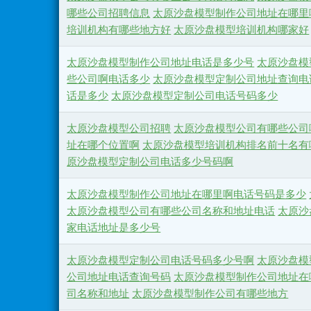
哪些公司招聘信息
太原沙盘模型制作公司地址在哪里
培训机构有哪些地方好
太原沙盘模型培训机构哪家好
太原沙盘模型制作公司地址电话是多少号
太原沙盘模
些公司啊电话多少
太原沙盘模型定制公司地址查询电
话是多少
太原沙盘模型定制公司电话号码多少
太原沙盘模型公司招聘
太原沙盘模型公司有哪些公司
址在哪个位置啊
太原沙盘模型培训机构排名前十名有
原沙盘模型定制公司电话多少号码啊
太原沙盘模型制作公司地址在哪里啊电话号码是多少
太原沙盘模型公司有哪些公司名称和地址电话
太原沙
家电话地址是多少号
太原沙盘模型定制公司电话号码多少号啊
太原沙盘模
公司地址电话查询号码
太原沙盘模型制作公司地址在
司名称和地址
太原沙盘模型制作公司有哪些地方