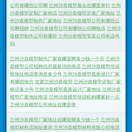
公司有哪些公司啊
兰州沙盘模型展会在哪里举行
兰州
沙盘模型定制厂家电话
兰州沙盘模型定做厂家地址
兰
州沙盘模型制作厂家地址
兰州沙盘模型公司有哪些公
司啊招聘
兰州沙盘模型公司有哪些公司啊电话
兰州沙
盘模型制作公司有哪些
兰州沙盘模型安装公司电话号
码
兰州沙盘模型制作厂家在哪里啊多少钱一个月
兰州沙
盘模型公司招聘信息最新消息电话
兰州沙盘模型培训
班地址电话查询是多少号
兰州沙盘模型底座设计厂家
有哪些地方
甘肃兰州沙盘模型
兰州沙盘模型定制厂家
电话多少号
兰州沙盘模型底座设计厂家地址
兰州沙盘
模型厂家地址电话
兰州沙盘模型培训机构哪家好一点
兰州沙盘模型公司地址在哪里呀
兰州沙盘模型厂家地址在哪里啊多少钱一个
兰州沙盘
模型材料店地址查询
兰州沙盘模型材料有限公司电话