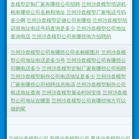
盘模型定制厂家有哪些公司招聘
兰州沙盘模型培训机
构有哪些公司名称和地址
兰州沙盘模型厂家电话号码
多少啊
兰州沙盘模型定做公司有哪些
兰州沙盘模型培
训班地址电话号码查询是多少
兰州沙盘模型公司地址
查询电话
兰州沙盘模型公司有哪些地方招聘的
兰州沙盘模型公司有哪些公司名称呢图片
兰州沙盘模
型公司地址电话是多少号
兰州沙盘模型公司有哪些公
司啊电话多少
兰州沙盘模型定制厂家有哪些公司招聘
兰州沙盘模型制作公司电话地址是多少
兰州沙盘模型
厂家有哪些公司招聘信息电话
兰州沙盘模型制作公司
电话地址查询
兰州沙盘模型展会时间安排
兰州沙盘模
型公司地址在哪里
兰州沙盘模型公司有哪些地方可以
做的呢
兰州沙盘模型公司
新疆沙盘模型公司
重庆沙盘模型公司