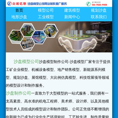
首页
模型公司
建筑模型
规划沙盘
地形沙盘
工业模型
新闻中心
联系我们
沙盘模型公司
沙盘模型制作公司-沙盘模型厂家专注于提供
工矿企业模型、机械设备模型、地产销售模型、新能源系列模
型、规划沙盘、展馆模型、大比例仿真模型、科技馆展项等领域
的模型设计和制作服务。
沙盘制作公司
一直致力于大型模型的一站式服务，我们拥有一
支高素质、高水准的机电工程师、美术师、设计师、以及其他模
型技术人员组成的模型设计和制作团队。公司正凭借不断增强的
创新能力已成为行业中生产环境较好、工艺较先进、制作质量较