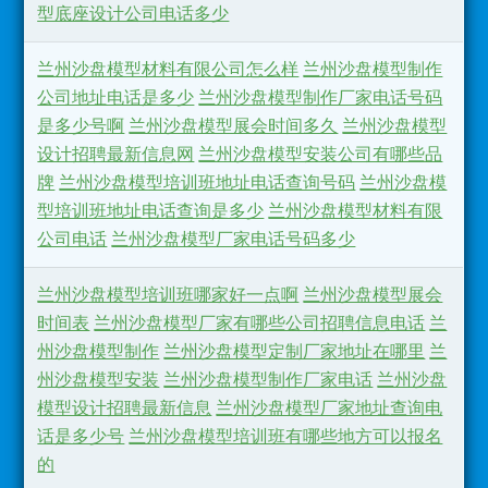
型底座设计公司电话多少
兰州沙盘模型材料有限公司怎么样
兰州沙盘模型制作
公司地址电话是多少
兰州沙盘模型制作厂家电话号码
是多少号啊
兰州沙盘模型展会时间多久
兰州沙盘模型
设计招聘最新信息网
兰州沙盘模型安装公司有哪些品
牌
兰州沙盘模型培训班地址电话查询号码
兰州沙盘模
型培训班地址电话查询是多少
兰州沙盘模型材料有限
公司电话
兰州沙盘模型厂家电话号码多少
兰州沙盘模型培训班哪家好一点啊
兰州沙盘模型展会
时间表
兰州沙盘模型厂家有哪些公司招聘信息电话
兰
州沙盘模型制作
兰州沙盘模型定制厂家地址在哪里
兰
州沙盘模型安装
兰州沙盘模型制作厂家电话
兰州沙盘
模型设计招聘最新信息
兰州沙盘模型厂家地址查询电
话是多少号
兰州沙盘模型培训班有哪些地方可以报名
的