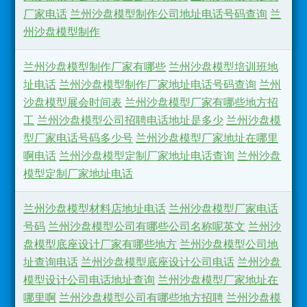
厂家电话
兰州沙盘模型制作公司地址电话号码查询
兰
州沙盘模型制作
兰州沙盘模型制作厂家有哪些
兰州沙盘模型培训班地
址电话
兰州沙盘模型制作厂家地址电话号码查询
兰州
沙盘模型展会时间表
兰州沙盘模型厂家有哪些地方招
工
兰州沙盘模型公司招聘电话地址是多少
兰州沙盘模
型厂家电话号码多少号
兰州沙盘模型厂家地址在哪里
啊电话
兰州沙盘模型定制厂家地址电话查询
兰州沙盘
模型定制厂家地址电话
兰州沙盘模型材料店地址电话
兰州沙盘模型厂家电话
号码
兰州沙盘模型公司有哪些公司名称呢英文
兰州沙
盘模型底座设计厂家有哪些地方
兰州沙盘模型公司地
址查询电话
兰州沙盘模型底座设计公司电话
兰州沙盘
模型设计公司电话地址查询
兰州沙盘模型厂家地址在
哪里啊
兰州沙盘模型公司有哪些地方招聘
兰州沙盘模