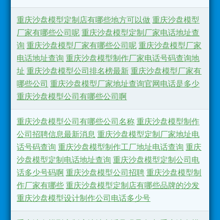
重庆沙盘模型定制店有哪些地方可以做
重庆沙盘模型
厂家有哪些公司呢
重庆沙盘模型定制厂家电话地址查
询
重庆沙盘模型厂家有哪些公司呢
重庆沙盘模型厂家
电话地址查询
重庆沙盘模型制作厂家电话号码查询地
址
重庆沙盘模型公司排名榜最新
重庆沙盘模型厂家有
哪些公司
重庆沙盘模型厂家地址查询官网电话是多少
重庆沙盘模型公司有哪些公司啊
重庆沙盘模型公司有哪些公司名称
重庆沙盘模型制作
公司招聘信息最新消息
重庆沙盘模型定制厂家地址电
话号码查询
重庆沙盘模型制作工厂地址电话查询
重庆
沙盘模型定制电话地址查询
重庆沙盘模型定制公司电
话多少号码啊
重庆沙盘模型公司招聘
重庆沙盘模型制
作厂家有哪些
重庆沙盘模型定制店有哪些品牌的沙发
重庆沙盘模型设计制作公司电话多少号