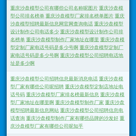
重庆沙盘模型公司有哪些公司名称呢图片
重庆沙盘模
型公司排名榜单
重庆沙盘模型厂家排名榜单图片
重庆
沙盘模型招聘最新信息网官网查询电话
重庆沙盘模型
设计制作公司电话多少
重庆沙盘模型设计制作公司排
名榜单
重庆沙盘模型制作厂家地址在哪里
重庆沙盘模
型定制厂家电话号码是多少号啊
重庆沙盘模型定制厂
家电话号码是多少号啊
重庆沙盘模型公司招聘电话地
址是多少啊
重庆沙盘模型公司招聘信息最新消息电话
重庆沙盘模
型厂家有哪些公司呢招聘
重庆沙盘模型定制店地址电
话号码
重庆沙盘模型厂家排名榜最新信息
重庆沙盘模
型厂家地址在哪里啊
重庆沙盘模型制作厂家
重庆沙盘
模型招聘最新信息网站
重庆沙盘模型公司招聘信息电
话查询
重庆沙盘模型制作厂家有哪些品牌的沙发好
重
庆沙盘模型厂家有哪些公司呢知乎