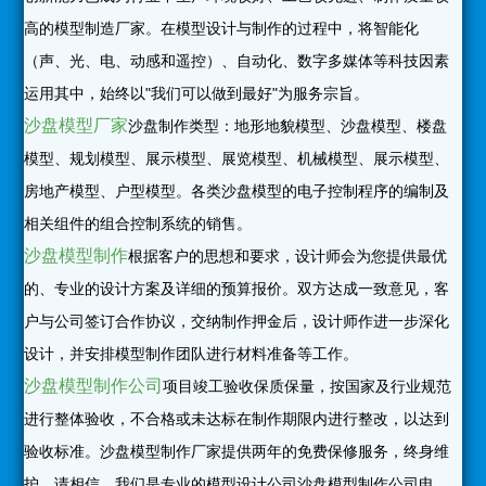
高的模型制造厂家。在模型设计与制作的过程中，将智能化
（声、光、电、动感和遥控）、自动化、数字多媒体等科技因素
运用其中，始终以"我们可以做到最好"为服务宗旨。
沙盘模型厂家
沙盘制作类型：地形地貌模型、沙盘模型、楼盘
模型、规划模型、展示模型、展览模型、机械模型、展示模型、
房地产模型、户型模型。各类沙盘模型的电子控制程序的编制及
相关组件的组合控制系统的销售。
沙盘模型制作
根据客户的思想和要求，设计师会为您提供最优
的、专业的设计方案及详细的预算报价。双方达成一致意见，客
户与公司签订合作协议，交纳制作押金后，设计师作进一步深化
设计，并安排模型制作团队进行材料准备等工作。
沙盘模型制作公司
项目竣工验收保质保量，按国家及行业规范
进行整体验收，不合格或未达标在制作期限内进行整改，以达到
验收标准。沙盘模型制作厂家提供两年的免费保修服务，终身维
护。请相信，我们是专业的模型设计公司沙盘模型制作公司电