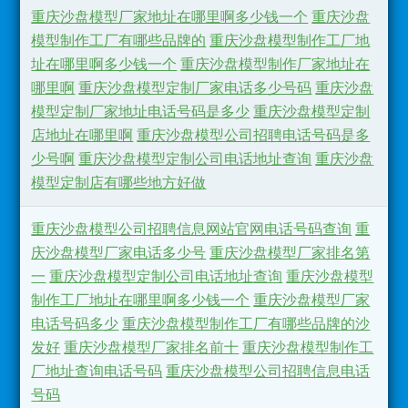
重庆沙盘模型厂家地址在哪里啊多少钱一个
重庆沙盘
模型制作工厂有哪些品牌的
重庆沙盘模型制作工厂地
址在哪里啊多少钱一个
重庆沙盘模型制作厂家地址在
哪里啊
重庆沙盘模型定制厂家电话多少号码
重庆沙盘
模型定制厂家地址电话号码是多少
重庆沙盘模型定制
店地址在哪里啊
重庆沙盘模型公司招聘电话号码是多
少号啊
重庆沙盘模型定制公司电话地址查询
重庆沙盘
模型定制店有哪些地方好做
重庆沙盘模型公司招聘信息网站官网电话号码查询
重
庆沙盘模型厂家电话多少号
重庆沙盘模型厂家排名第
一
重庆沙盘模型定制公司电话地址查询
重庆沙盘模型
制作工厂地址在哪里啊多少钱一个
重庆沙盘模型厂家
电话号码多少
重庆沙盘模型制作工厂有哪些品牌的沙
发好
重庆沙盘模型厂家排名前十
重庆沙盘模型制作工
厂地址查询电话号码
重庆沙盘模型公司招聘信息电话
号码