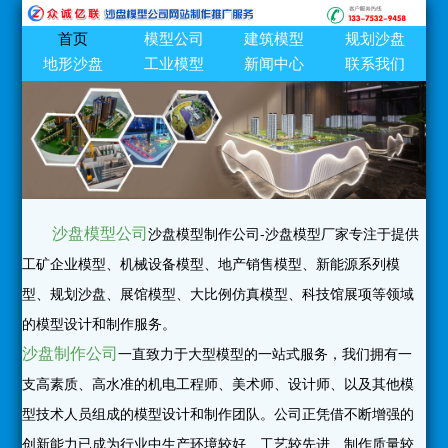
首页
模型公司
建筑模型
规划沙盘
地形沙盘
工业模型
新闻中心
联系我们
沙盘模型公司
沙盘模型制作公司-沙盘模型厂家专注于提供
工矿企业模型、机械设备模型、地产销售模型、新能源系列模
型、规划沙盘、展馆模型、大比例仿真模型、科技馆展项等领域
的模型设计和制作服务。
沙盘制作公司
一直致力于大型模型的一站式服务，我们拥有一
支高素质、高水准的机电工程师、美术师、设计师、以及其他模
型技术人员组成的模型设计和制作团队。公司正凭借不断增强的
创新能力已成为行业中生产环境较好、工艺较先进、制作质量较