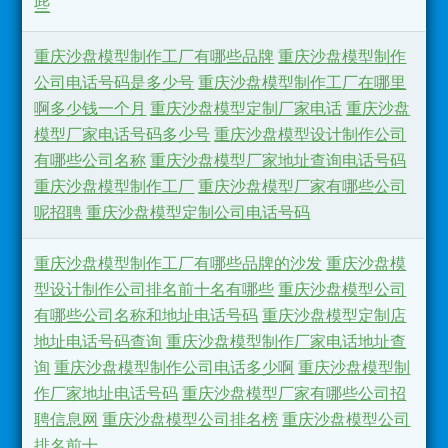
些
重庆沙盘模型制作工厂有哪些品牌
重庆沙盘模型制作
公司电话号码是多少号
重庆沙盘模型制作工厂在哪里
啊多少钱一个月
重庆沙盘模型定制厂家电话
重庆沙盘
模型厂家电话号码多少号
重庆沙盘模型设计制作公司
有哪些公司名称
重庆沙盘模型厂家地址查询电话号码
重庆沙盘模型制作工厂
重庆沙盘模型厂家有哪些公司
呢招聘
重庆沙盘模型定制公司电话号码
重庆沙盘模型制作工厂有哪些品牌的沙发
重庆沙盘模
型设计制作公司排名前十名有哪些
重庆沙盘模型公司
有哪些公司名称和地址电话号码
重庆沙盘模型定制店
地址电话号码查询
重庆沙盘模型制作厂家电话地址查
询
重庆沙盘模型制作公司电话多少啊
重庆沙盘模型制
作厂家地址电话号码
重庆沙盘模型厂家有哪些公司招
聘信息网
重庆沙盘模型公司排名榜
重庆沙盘模型公司
排名前十