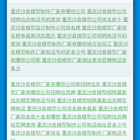
重庆沙盘模型制作厂家有哪些公司
重庆沙盘模型公司
招聘信息电话号码查询
重庆沙盘模型公司排名前十
重
庆沙盘模型设计制作公司排名榜
重庆沙盘模型厂家排
名榜单最新消息图片
重庆沙盘模型公司招聘电话号码
查询
重庆沙盘模型制作厂家有哪些地方在招工
重庆沙
盘模型制作厂家电话号码是多少号
重庆沙盘模型厂家
有哪些公司呢
重庆沙盘模型厂家地址查询官网电话是
多少
重庆沙盘模型厂家有哪些公司呢招聘信息
重庆沙盘模
型厂家有哪些公司招聘信息网
重庆沙盘模型招聘最新
信息网官网电话号码
重庆沙盘模型招聘最新信息网官
网电话
重庆沙盘模型公司排名榜单最新
重庆沙盘模型
厂家排名前十名有哪些
重庆沙盘模型公司招聘信息网
站官网查询
重庆沙盘模型制作公司电话地址是多少号
重庆沙盘模型厂家排名
重庆沙盘模型制作厂家电话号