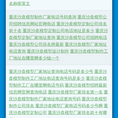
名称呢英文
重庆沙盘模型制作厂家电话号码查询
重庆沙盘模型公
司招聘信息网站官网电话
重庆沙盘模型定制公司排名
前十名
重庆沙盘模型定制公司电话地址是多少
重庆沙
盘模型定制厂家地址查询
重庆沙盘模型公司招聘电话
重庆沙盘模型公司排名榜最新
重庆沙盘模型厂家地址
电话查询
重庆沙盘模型设计制作
重庆沙盘模型制作工
厂地址在哪里啊多少钱一个
重庆沙盘模型厂家地址查询电话号码是多少号
重庆沙
盘模型制作工厂地址电话查询号码是多少
重庆沙盘模
型制作工厂在哪里啊电话号码
重庆沙盘模型招聘最新
信息网官网查询电话
重庆沙盘模型厂家排名第一名
重
庆沙盘模型制作厂家地址电话查询号码
重庆沙盘模型
制作公司排名
重庆沙盘模型厂家电话号码多少号啊
重
庆沙盘模型定制公司
重庆沙盘模型厂家排名前十有哪